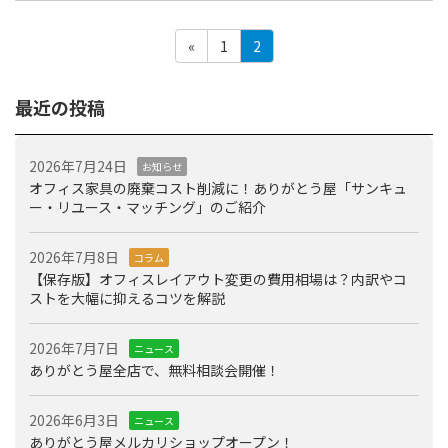
投
固
固
«
1
2
定
定
稿
ペ
ペ
最近の投稿
の
ー
ー
ジ
ジ
ペ
2026年7月24日
お知らせ
ー
オフィス家具の廃棄コスト削減に！ありがとう屋「サンキュ
ジ
ー・リユース・マッチング」のご紹介
送
2026年7月8日
コラム
り
【保存版】オフィスレイアウト変更の費用相場は？内訳やコ
ストを大幅に抑えるコツを解説
2026年7月7日
ニュース
ありがとう屋全店で、無料相談会開催！
2026年6月3日
ニュース
ありがとう屋メルカリショップオープン！