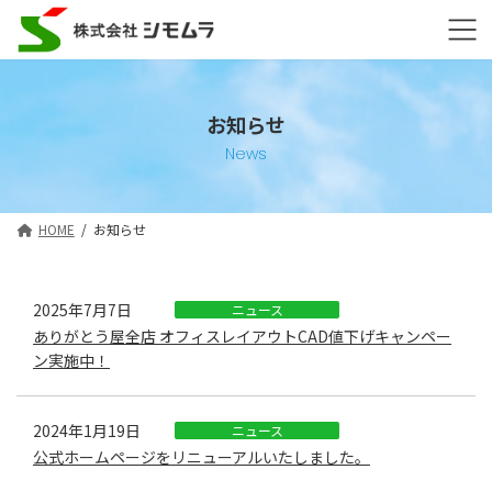
コ
ナ
ン
ビ
テ
ゲ
ン
ー
ツ
シ
へ
ョ
お知らせ
ス
ン
News
キ
に
ッ
移
プ
動
HOME
お知らせ
2025年7月7日
ニュース
ありがとう屋全店 オフィスレイアウトCAD値下げキャンペー
ン実施中！
2024年1月19日
ニュース
公式ホームページをリニューアルいたしました。