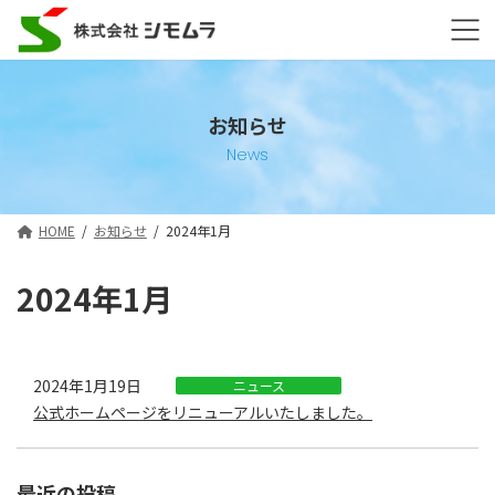
コ
ナ
ン
ビ
テ
ゲ
ン
ー
ツ
シ
へ
ョ
お知らせ
ス
ン
News
キ
に
ッ
移
プ
動
HOME
お知らせ
2024年1月
2024年1月
2024年1月19日
ニュース
公式ホームページをリニューアルいたしました。
最近の投稿